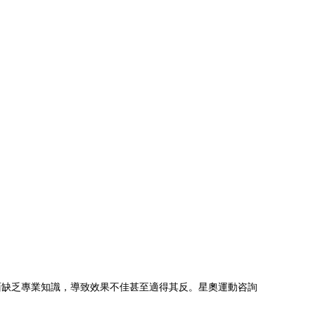
面缺乏專業知識，導致效果不佳甚至適得其反。星奧運動咨詢