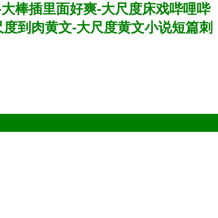
篇-大棒插里面好爽-大尺度床戏哔哩哔
尺度到肉黄文-大尺度黄文小说短篇刺