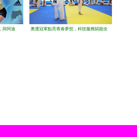
日，與阿迪
奧運冠軍點亮青春夢想，科技服務賦能全
方式”
民健身——2022年“全民健身日”青少年健
身指導活動側記