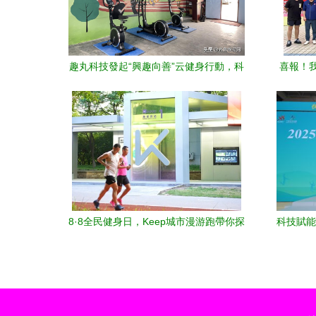
趣丸科技發起“興趣向善”云健身行動，科
喜報！
技賦能全民健身日
工全民
8·8全民健身日，Keep城市漫游跑帶你探
科技賦能
索八城 全民健身科技服務新體驗