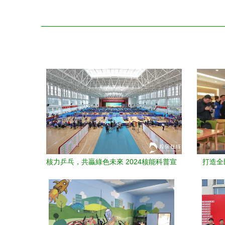
核力乒乓，共贏綠色未來 2024核能科普宣
打造全
傳杯全民健身乒乓球大獎賽圓滿落幕
碼“