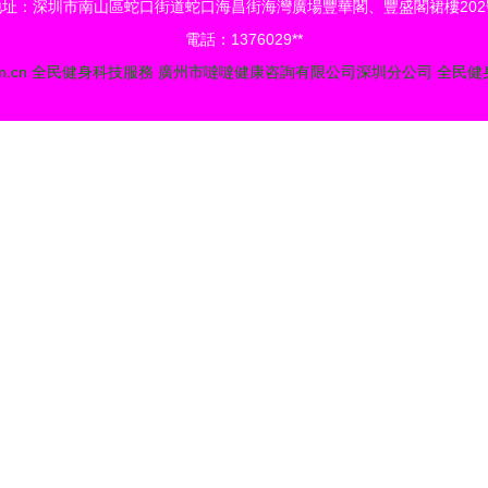
地址：深圳市南山區蛇口街道蛇口海昌街海灣廣場豐華閣、豐盛閣裙樓202
電話：1376029**
m.cn
全民健身科技服務
廣州市噠噠健康咨詢有限公司深圳分公司
全民健