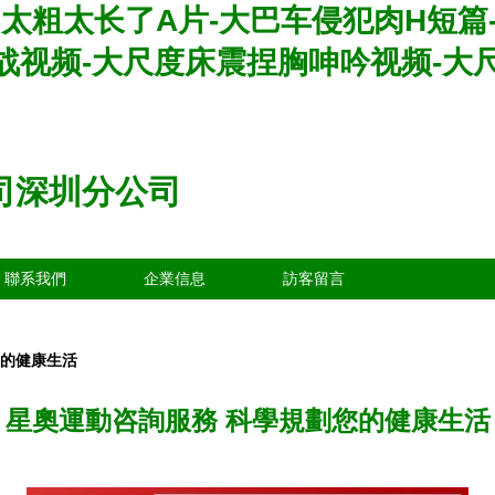
I巴太粗太长了A片-大巴车侵犯肉H短
战视频-大尺度床震捏胸呻吟视频-大
司深圳分公司
聯系我們
企業信息
訪客留言
您的健康生活
星奧運動咨詢服務 科學規劃您的健康生活