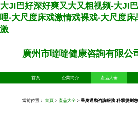
大JI巴好深好爽又大又粗视频-大J
哩-大尺度床戏激情戏裸戏-大尺度床
激
廣州市噠噠健康咨詢有限公
首頁
企業簡介
產品大全
當前位置：
首頁
>
產品大全
>
星奧運動咨詢服務 科學規劃